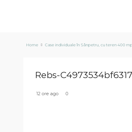
Home
Case individuale în Sânpetru, cu teren 400 mp și
Rebs-C4973534bf6317
12 ore ago
0