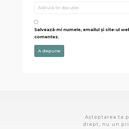
Salvează-mi numele, emailul și site-ul we
comentez.
A depune
Așteptarea ta p
drept, nu un pri