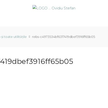
 toate utilitățile
rebs-c4973534bf6317419dbef3916ff65b05
419dbef3916ff65b05