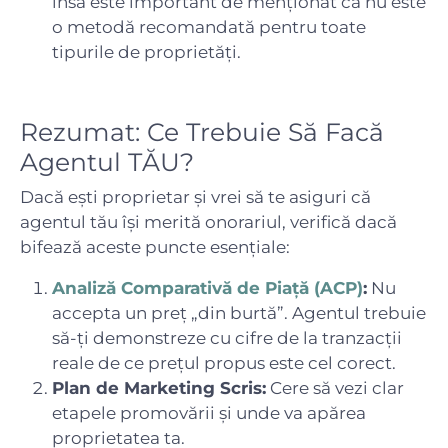
însă este important de menționat că nu este
o metodă recomandată pentru toate
tipurile de proprietăți.
Rezumat: Ce Trebuie Să Facă
Agentul TĂU?
Dacă ești proprietar și vrei să te asiguri că
agentul tău își merită onorariul, verifică dacă
bifează aceste puncte esențiale:
Analiză Comparativă de Piață (ACP)
:
Nu
accepta un preț „din burtă”. Agentul trebuie
să-ți demonstreze cu cifre de la tranzacții
reale de ce prețul propus este cel corect.
Plan de Marketing Scris:
Cere să vezi clar
etapele promovării și unde va apărea
proprietatea ta.