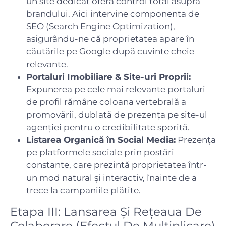
un site dedicat oferă control total asupra
brandului. Aici intervine componenta de
SEO (Search Engine Optimization),
asigurându-ne că proprietatea apare în
căutările pe Google după cuvinte cheie
relevante.
Portaluri Imobiliare & Site-uri Proprii:
Expunerea pe cele mai relevante portaluri
de profil rămâne coloana vertebrală a
promovării, dublată de prezența pe site-ul
agenției pentru o credibilitate sporită.
Listarea Organică în Social Media:
Prezența
pe platformele sociale prin postări
constante, care prezintă proprietatea într-
un mod natural și interactiv, înainte de a
trece la campaniile plătite.
Etapa III: Lansarea Și Rețeaua De
Colaborare (Efectul De Multiplicare)