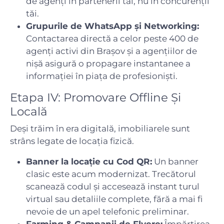
de agenți în partenerii tăi, nu în concurenții
tăi.
Grupurile de WhatsApp și Networking:
Contactarea directă a celor peste 400 de
agenți activi din Brașov și a agențiilor de
nișă asigură o propagare instantanee a
informației în piața de profesioniști.
Etapa IV: Promovare Offline Și
Locală
Deși trăim în era digitală, imobiliarele sunt
strâns legate de locația fizică.
Banner la locație cu Cod QR:
Un banner
clasic este acum modernizat. Trecătorul
scanează codul și accesează instant turul
virtual sau detaliile complete, fără a mai fi
nevoie de un apel telefonic preliminar.
Farming & Campanii de Flyere:
Împărțirea