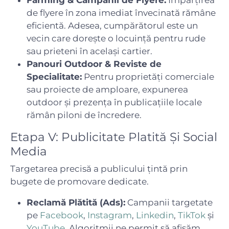
de flyere în zona imediat învecinată rămâne
eficientă. Adesea, cumpărătorul este un
vecin care dorește o locuință pentru rude
sau prieteni în același cartier.
Panouri Outdoor & Reviste de
Specialitate:
Pentru proprietăți comerciale
sau proiecte de amploare, expunerea
outdoor și prezența în publicațiile locale
rămân piloni de încredere.
Etapa V: Publicitate Platită Și Social
Media
Targetarea precisă a publicului țintă prin
bugete de promovare dedicate.
Reclamă Plătită (Ads):
Campanii targetate
pe
Facebook
,
Instagram
,
Linkedin
,
TikTok
și
YouTube
. Algoritmii ne permit să afișăm