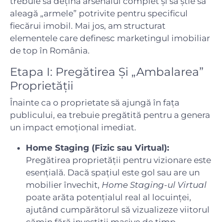
trebuie să dețină arsenalul complet și să știe să
aleagă „armele” potrivite pentru specificul
fiecărui imobil. Mai jos, am structurat
elementele care definesc marketingul imobiliar
de top în România.
Etapa I: Pregătirea Și „Ambalarea”
Proprietății
Înainte ca o proprietate să ajungă în fața
publicului, ea trebuie pregătită pentru a genera
un impact emoțional imediat.
Home Staging (Fizic sau Virtual):
Pregătirea proprietății pentru vizionare este
esențială. Dacă spațiul este gol sau are un
mobilier învechit,
Home Staging-ul Virtual
poate arăta potențialul real al locuinței,
ajutând cumpărătorul să vizualizeze viitorul
cămin fără investiții masive de timp.