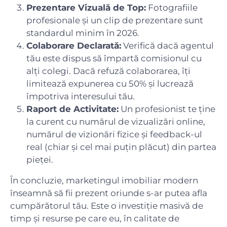
Prezentare Vizuală de Top:
Fotografiile
profesionale și un clip de prezentare sunt
standardul minim în 2026.
Colaborare Declarată:
Verifică dacă agentul
tău este dispus să împartă comisionul cu
alți colegi. Dacă refuză colaborarea, îți
limitează expunerea cu 50% și lucrează
împotriva interesului tău.
Raport de Activitate:
Un profesionist te ține
la curent cu numărul de vizualizări online,
numărul de vizionări fizice și feedback-ul
real (chiar și cel mai puțin plăcut) din partea
pieței.
În concluzie, marketingul imobiliar modern
înseamnă să fii prezent oriunde s-ar putea afla
cumpărătorul tău. Este o investiție masivă de
timp și resurse pe care eu, în calitate de