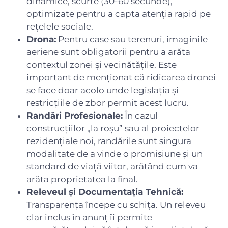
dinamice, scurte (30-60 secunde),
optimizate pentru a capta atenția rapid pe
rețelele sociale.
Drona:
Pentru case sau terenuri, imaginile
aeriene sunt obligatorii pentru a arăta
contextul zonei și vecinătățile. Este
important de menționat că ridicarea dronei
se face doar acolo unde legislația și
restricțiile de zbor permit acest lucru.
Randări Profesionale:
În cazul
construcțiilor „la roșu” sau al proiectelor
rezidențiale noi, randările sunt singura
modalitate de a vinde o promisiune și un
standard de viață viitor, arătând cum va
arăta proprietatea la final.
Releveul și Documentația Tehnică:
Transparența începe cu schița. Un releveu
clar inclus în anunț îi permite