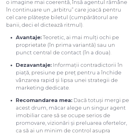
o imagine mai coerentă, însă agentul rămâne
în continuare un „arbitru” care joacă pentru
cel care plătește biletul (cumpărătorul are
banii, deci el dictează ritmul).
Avantaje:
Teoretic, ai mai mulți ochi pe
proprietate (în prima variantă) sau un
punct central de contact (în a doua).
Dezavantaje:
Informații contradictorii în
piață, presiune pe preț pentru a închide
vânzarea rapid și lipsa unei strategii de
marketing dedicate.
Recomandarea mea:
Dacă totuși mergi pe
acest drum, măcar alege un singur agent
imobiliar care să se ocupe serios de
promovare, vizionări și preluarea ofertelor,
ca să ai un minim de control asupra