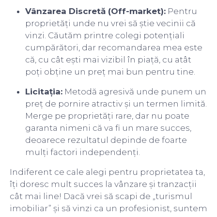
Vânzarea Discretă (Off-market):
Pentru
proprietăți unde nu vrei să știe vecinii că
vinzi. Căutăm printre colegi potențiali
cumpărători, dar recomandarea mea este
că, cu cât ești mai vizibil în piață, cu atât
poți obține un preț mai bun pentru tine.
Licitația:
Metodă agresivă unde punem un
preț de pornire atractiv și un termen limită.
Merge pe proprietăți rare, dar nu poate
garanta nimeni că va fi un mare succes,
deoarece rezultatul depinde de foarte
mulți factori independenți.
Indiferent ce cale alegi pentru proprietatea ta,
îți doresc mult succes la vânzare și tranzacții
cât mai line! Dacă vrei să scapi de „turismul
imobiliar” și să vinzi ca un profesionist, suntem