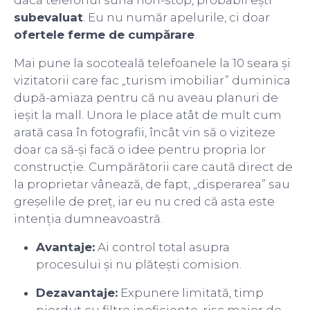
dacă telefonul sună non-stop, probabil ești
subevaluat
. Eu nu număr apelurile, ci doar
ofertele ferme de cumpărare
.
Mai pune la socoteală telefoanele la 10 seara și
vizitatorii care fac „turism imobiliar” duminica
după-amiaza pentru că nu aveau planuri de
ieșit la mall. Unora le place atât de mult cum
arată casa în fotografii, încât vin să o viziteze
doar ca să-și facă o idee pentru propria lor
construcție. Cumpărătorii care caută direct de
la proprietar vânează, de fapt, „disperarea” sau
greșelile de preț, iar eu nu cred că asta este
intenția dumneavoastră.
Avantaje:
Ai control total asupra
procesului și nu plătești comision.
Dezavantaje:
Expunere limitată, timp