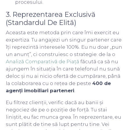
procesului.
3. Reprezentarea Exclusivă
(Standardul De Elită)
Aceasta este metoda prin care îmi exercit eu
expertiza. Tu angajezi un singur partener care
îți reprezintă interesele 100%. Eu nu doar „pun
un anunț”, ci construiesc o strategie: de la o
Analiză Comparativă de Piață
făcută ca să nu
ajungem în situația în care telefonul nu sună
deloc și nu ai nicio ofertă de cumpărare, până
la colaborarea cu o rețea de peste
400 de
agenți imobiliari parteneri
.
Eu filtrez clienții, verific dacă au banii și
negociez de pe o poziție de forță. Tu stai
liniștit, eu fac munca grea. În reprezentare, eu
sunt plătit de tine să lupt pentru tine. Vei