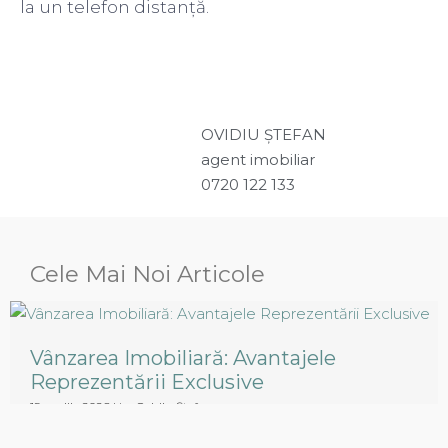
la un telefon distanță.
OVIDIU ȘTEFAN
agent imobiliar
0720 122 133
Cele Mai Noi Articole
Vânzarea Imobiliară: Avantajele
Reprezentării Exclusive
19 aprilie 2026
|
by Ovidiu Ștefan
Nu lăsa vânzarea casei tale la voia întâmplării.