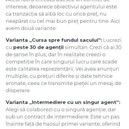
interese, deoarece obiectivul agentului este
ca tranzacția să aibă loc cu orice preț, nu
neapărat cu cel mai bun preț pentru tine. Aici
avem două variante:
Varianta „Cursa spre fundul sacului”:
Lucrezi
cu
peste 30 de agenții
simultan. Crezi că ai 30
de șanse în plus, dar în realitate creezi o
competiție în care singurul lucru care scade
este calitatea reprezentării. Vei avea anunțuri
multiple, cu prețuri diferite și date tehnice
eronate, ceea ce transmite pieței un mesaj de
disperare.
Varianta „Intermediere cu un singur agent”:
Alegi să colaborezi cu o singură agenție, dar
sub un contract de intermediere. Este un pas
înainte față de haosul primei variante, oferind