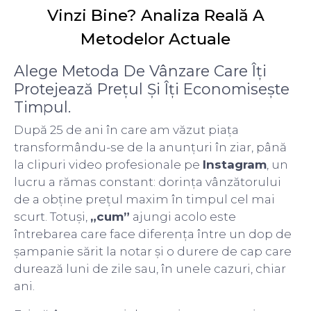
Vinzi Bine? Analiza Reală A
Metodelor Actuale
Alege Metoda De Vânzare Care Îți
Protejează Prețul Și Îți Economisește
Timpul.
După 25 de ani în care am văzut piața
transformându-se de la anunțuri în ziar, până
la clipuri video profesionale pe
Instagram
, un
lucru a rămas constant: dorința vânzătorului
de a obține prețul maxim în timpul cel mai
scurt. Totuși,
„cum”
ajungi acolo este
întrebarea care face diferența între un dop de
șampanie sărit la notar și o durere de cap care
durează luni de zile sau, în unele cazuri, chiar
ani.