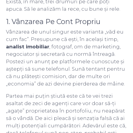
Există, în mare, trei drumuri pe care poți
apuca. Să le analizăm la rece, cu bune și rele.
1. Vânzarea Pe Cont Propriu
Vânzarea de unul singur este varianta „văd eu
cum fac”. Presupune că ești, în același timp,
analist imobiliar
, fotograf, om de marketing,
negociator și secretară cu normă întreagă.
Postezi un anunț pe platformele cunoscute și
aștepți să sune telefonul. Sună tentant pentru
că nu plătești comision, dar de multe ori
„economia” de azi devine pierderea de mâine.
Partea mai puțin știută este că te vei trezi
asaltat de zeci de agenți care vor doar să-ți
„agațe” proprietatea în portofoliu, nu neapărat
să o vândă. De aici pleacă și senzația falsă că ai
mulți potențiali cumpărători. Adevărul este că,