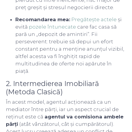
pierdut cu filtre ineficiente, risc major de
preț greșit și stresul negocierii directe.
Recomandarea mea:
Pregătește actele
și
evită
pozele întunecate
care fac casa să
pară un „depozit de amintiri”. Fii
perseverent: trebuie să depui un efort
constant pentru a menține anunțul vizibil,
altfel acesta va fi înghițit rapid de
multitudinea de oferte noi apărute în
piață.
2. Intermedierea Imobiliară
(Metoda Clasică)
În acest model, agentul acționează ca un
mediator între părți, iar un aspect crucial de
reținut este că
agentul va comisiona ambele
părți
(atât vânzătorul, cât și cumpărătorul).
Acest lucru creează adesea un conflict de