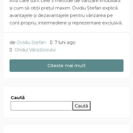
Află care sunt cele 3 metode de vânzare imobiliară
și cum să obții prețul maxim. Ovidiu Ștefan explică
avantajele și dezavantajele pentru vânzarea pe
cont propriu, intermediere și reprezentare exclusivă.
de
Ovidiu Ștefan
7 luni ago
Ghidul Vânzătorului
Citeste mai mult
Caută
Caută