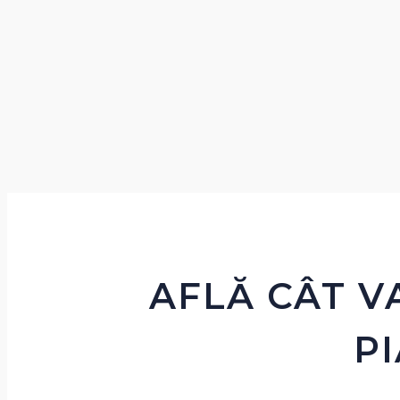
AFLĂ CÂT V
P