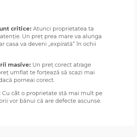
nt critice:
Atunci proprietatea ta
tenție. Un preț prea mare va alunga
iar casa va deveni „expirată” în ochii
rii masive:
Un preț corect atrage
reț umflat te forțează să scazi mai
 dacă porneai corect.
:
Cu cât o proprietate stă mai mult pe
orii vor bănui că are defecte ascunse.