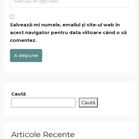
Salvează-mi numele, emailul și site-ul web în
acest navigator pentru data viitoare când o să
comentez.
A depune
Caută
Caută
Articole Recente