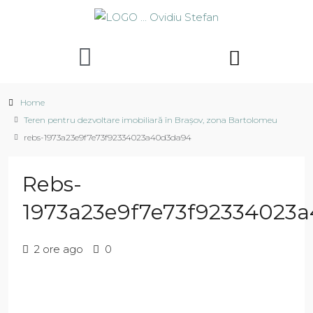
Home
Teren pentru dezvoltare imobiliară în Brașov, zona Bartolomeu
rebs-1973a23e9f7e73f92334023a40d3da94
Rebs-
1973a23e9f7e73f92334023
2 ore ago
0