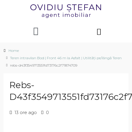
Home
Teren intravilan Bod | Front 46 m la Asfalt | Utilități pe/lângă Teren
rebs-d43f3549713551fd73176c2f71874709
Rebs-
D43f3549713551fd73176c2f
13 ore ago
0