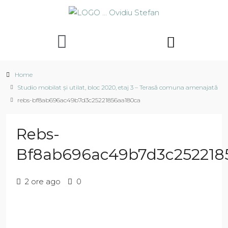
Home
Studio mobilat și utilat, bloc 2020, etaj 3 – Terasă comuna amenajată
rebs-bf8ab696ac49b7d3c25221856aa180ca
Rebs-
Bf8ab696ac49b7d3c252218
2 ore ago
0