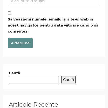
Salvează-mi numele, emailul și site-ul web în
acest navigator pentru data viitoare când o să
comentez.
A depune
Caută
Caută
Articole Recente