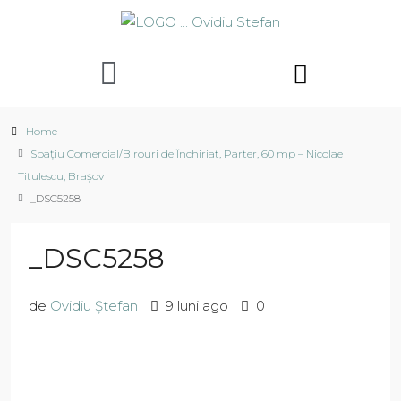
Home
Spațiu Comercial/Birouri de Închiriat, Parter, 60 mp – Nicolae
Titulescu, Brașov
_DSC5258
_DSC5258
de
Ovidiu Ștefan
9 luni ago
0