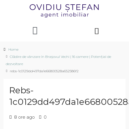
Home
Clădire de vânzare în Brașovul Vechi | 16 camere | Potențial de
dezvoltare
rebs-1c0129dd497da1e66800528a652586f2
Rebs-
1c0129dd497da1e66800528
8 ore ago
0