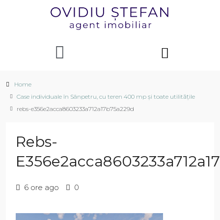
Home
Case individuale în Sânpetru, cu teren 400 mp și toate utilitățile
rebs-e356e2acca8603233a712a17b75a229d
Rebs-
E356e2acca8603233a712a1
6 ore ago
0