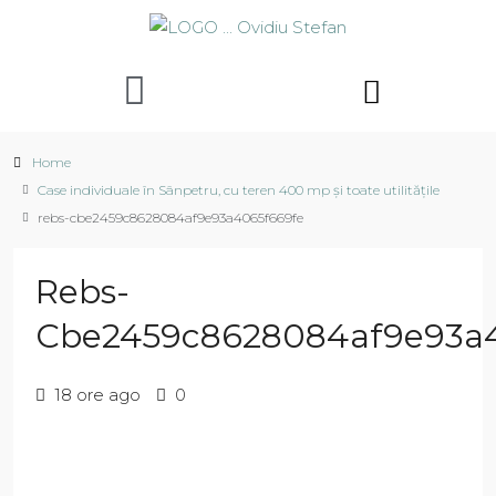
Home
Case individuale în Sânpetru, cu teren 400 mp și toate utilitățile
rebs-cbe2459c8628084af9e93a4065f669fe
Rebs-
Cbe2459c8628084af9e93a
18 ore ago
0