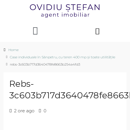
Home
Case individuale în Sânpetru, cu teren 400 mp și toate utilitățile
rebs-3c603b717d3640478fe8663b254a4fd3
Rebs-
3c603b717d3640478fe8663
2 ore ago
0