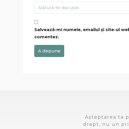
Salvează-mi numele, emailul și site-ul we
comentez.
A depune
Așteptarea ta p
drept, nu un pri