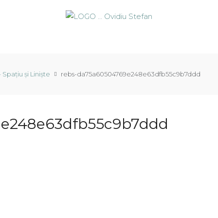
Spațiu și Liniște
rebs-da75a60504769e248e63dfb55c9b7ddd
e248e63dfb55c9b7ddd