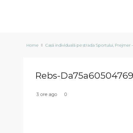
Home
Casă individuală pe strada Sportului, Prejmer – 
Rebs-Da75a60504769
3 ore ago
0