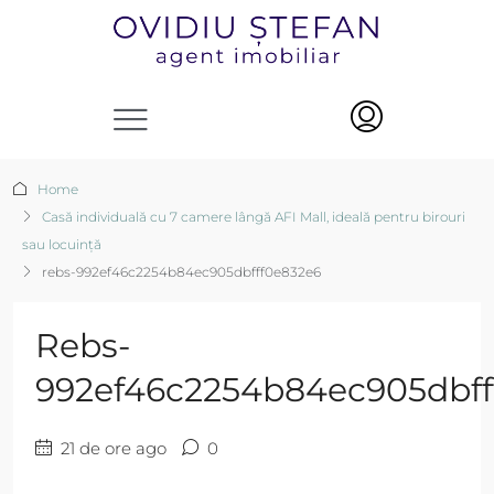
Home
Casă individuală cu 7 camere lângă AFI Mall, ideală pentru birouri
sau locuință
rebs-992ef46c2254b84ec905dbfff0e832e6
Rebs-
992ef46c2254b84ec905dbff
21 de ore ago
0