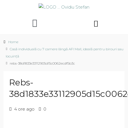
Home
Casă individuală cu 7 camere lângă AFI Mall, ideală pentru birouri sau
locuință
rebs-38d1833e33112905d15c0062ecdf5b3c
Rebs-
38d1833e33112905d15c0062
4 ore ago
0