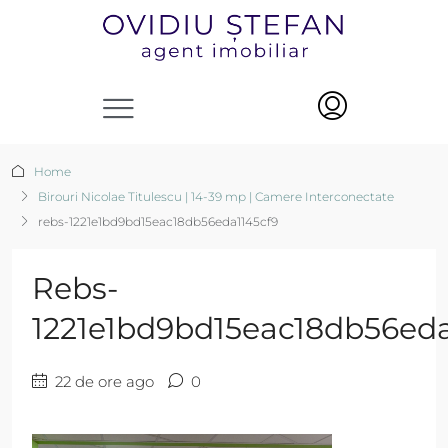
Home
Birouri Nicolae Titulescu | 14-39 mp | Camere Interconectate
rebs-1221e1bd9bd15eac18db56eda1145cf9
Rebs-
1221e1bd9bd15eac18db56eda
22 de ore ago
0