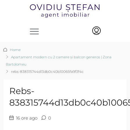
Home
Apartament modern cu 2 camere și balcon generos | Zona
Bartolomeu
rebs-838315744d13db0c40b10065fa9f3f4c
Rebs-
838315744d13db0c40b10065
16 ore ago
0