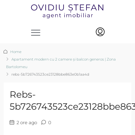
Home
Apartament modern cu 2 camere și balcon generos | Zona
Bartolomeu
rebs-5b726743523ce23128bbe863e0b1aa4d
Rebs-
5b726743523ce23128bbe86
2 ore ago
0