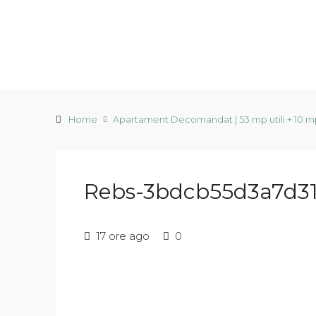
Home
Apartament Decomandat | 53 mp utili + 10 mp
Rebs-3bdcb55d3a7d3
17 ore ago
0