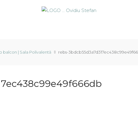
 balcon | Sala Polivalentă
rebs-3bdcb55d3a7d317ec438c99e49f6
17ec438c99e49f666db