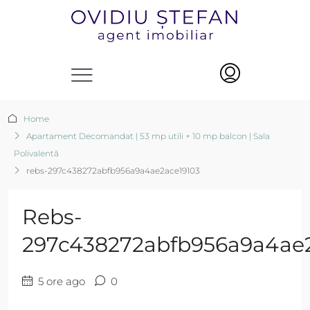
Home
Apartament Decomandat | 53 mp utili + 10 mp balcon | Sala
Polivalentă
rebs-297c438272abfb956a9a4ae2ace19103
Rebs-
297c438272abfb956a9a4ae2
5 ore ago
0