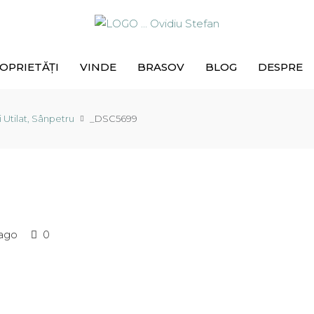
OPRIETĂȚI
VINDE
BRASOV
BLOG
DESPRE
Utilat, Sânpetru
_DSC5699
 ago
0