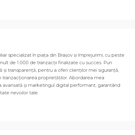
iar specializat în piața din Brașov și împrejurimi, cu peste
ult de 1.000 de tranzacții finalizate cu succes. Pun
i transparență, pentru a oferi clienților mei siguranță,
în tranzacționarea proprietăților. Abordarea mea
avansată și marketingul digital performant, garantând
tate nevoilor tale.