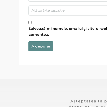
Salvează-mi numele, emailul și site-ul we
comentez.
A depune
Așteptarea ta p