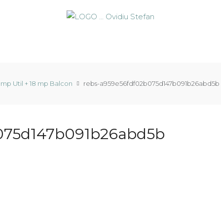
 mp Util + 18 mp Balcon
rebs-a959e56fdf02b075d147b091b26abd5b
075d147b091b26abd5b