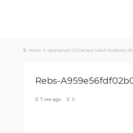
Home
Apartament 2.5 Camere Sala Polivalentă | 59
Rebs-A959e56fdf02b
7 ore ago
0