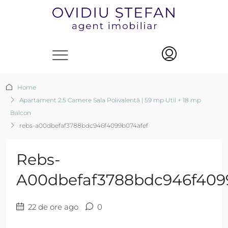
Home
Apartament 2.5 Camere Sala Polivalentă | 59 mp Util + 18 mp
Balcon
rebs-a00dbefaf3788bdc946f4099b074afef
Rebs-
A00dbefaf3788bdc946f409
22 de ore ago
0