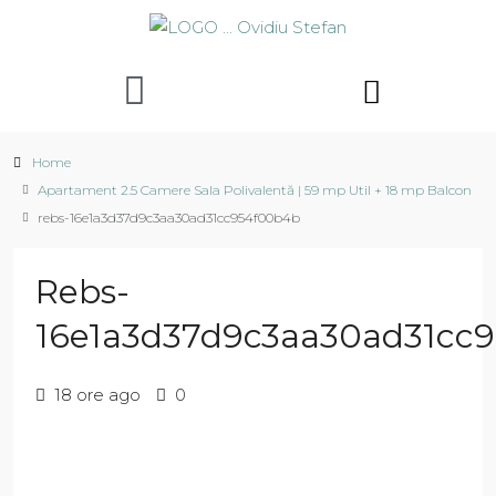
Home
Apartament 2.5 Camere Sala Polivalentă | 59 mp Util + 18 mp Balcon
rebs-16e1a3d37d9c3aa30ad31cc954f00b4b
Rebs-
16e1a3d37d9c3aa30ad31cc
18 ore ago
0