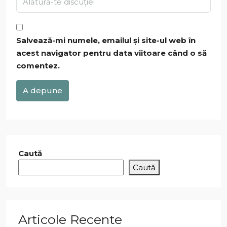
Salvează-mi numele, emailul și site-ul web în
acest navigator pentru data viitoare când o să
comentez.
A depune
Caută
Caută
Articole Recente