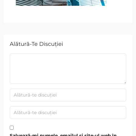
Alătură-Te Discuției
Salvează-mi numele, emailul și site-ul web în