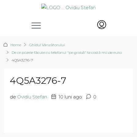
Home
Ghidul Vânzătorului
De ce pozele făcute cu telefonul "pe grabă" te costă mii de euro
4Q5A3276-7
4Q5A3276-7
de
Ovidiu Ștefan
10 luni ago
0