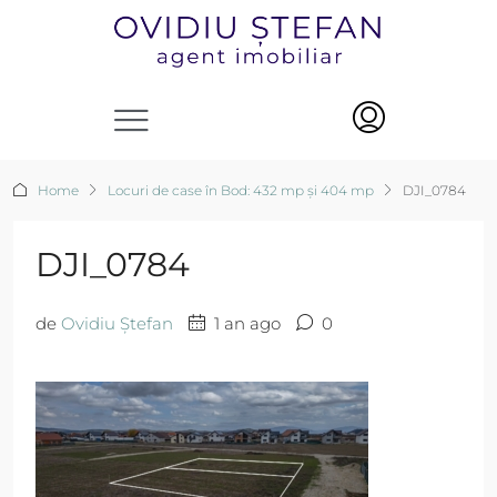
Home
Locuri de case în Bod: 432 mp și 404 mp
DJI_0784
DJI_0784
de
Ovidiu Ștefan
1 an ago
0