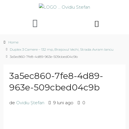
Home
Duplex 3 Camere – 132 mp, Brașovul Vechi, Strada Avram Iancu
3a5ec860-7fe8-4d89-963e-509cbed04c9b
3a5ec860-7fe8-4d89-
963e-509cbed04c9b
de
Ovidiu Ștefan
9 luni ago
0