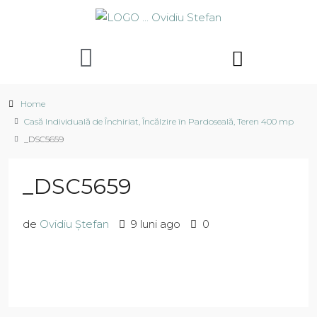
Home
Casă Individuală de Închiriat, Încălzire în Pardoseală, Teren 400 mp
_DSC5659
_DSC5659
de
Ovidiu Ștefan
9 luni ago
0