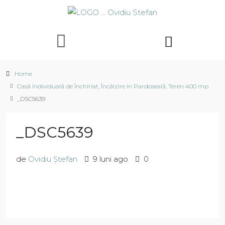
Home
Casă Individuală de Închiriat, Încălzire în Pardoseală, Teren 400 mp
_DSC5639
_DSC5639
de
Ovidiu Ștefan
9 luni ago
0