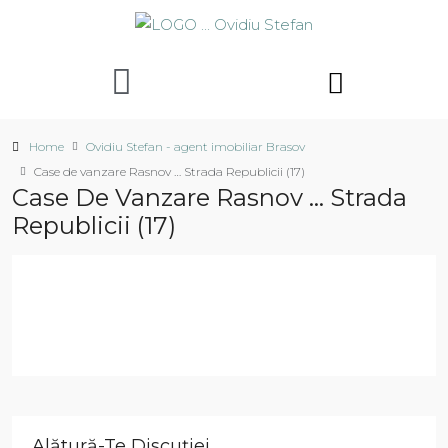
Home
Ovidiu Stefan - agent imobiliar Brasov
Case de vanzare Rasnov … Strada Republicii (17)
Case De Vanzare Rasnov … Strada
Republicii (17)
Alătură-Te Discuției