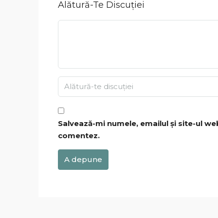
Alătură-Te Discuției
Salvează-mi numele, emailul și site-ul we
comentez.
A depune