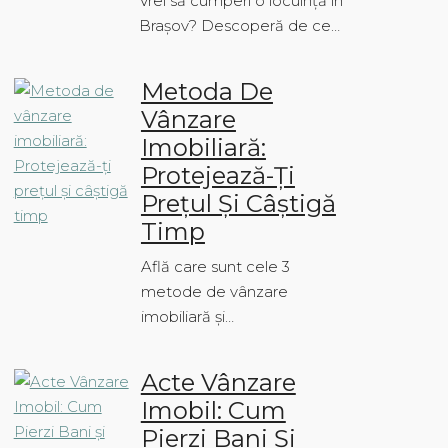
Vrei să cumperi o locuință în
Brașov? Descoperă de ce…
Metoda De
Vânzare
Imobiliară:
Protejează-Ți
Prețul Și Câștigă
Timp
Află care sunt cele 3
metode de vânzare
imobiliară și…
Acte Vânzare
Imobil: Cum
Pierzi Bani Și