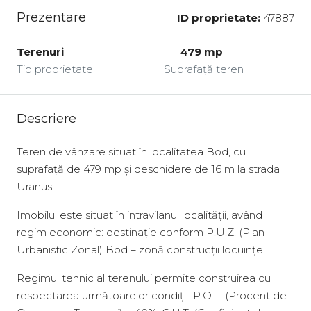
Prezentare
ID proprietate:
47887
Terenuri
479 mp
Tip proprietate
Suprafață teren
Descriere
Teren de vânzare situat în localitatea Bod, cu
suprafață de 479 mp și deschidere de 16 m la strada
Uranus.
Imobilul este situat în intravilanul localității, având
regim economic: destinație conform P.U.Z. (Plan
Urbanistic Zonal) Bod – zonă construcții locuințe.
Regimul tehnic al terenului permite construirea cu
respectarea următoarelor condiții: P.O.T. (Procent de