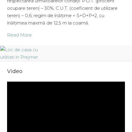
respectarea următoarelor condiții: P.O.T. (procent
ocupare teren) – 30%, C.U.T. (coeficient de utilizare
teren) – 0,6, regim de înălțime = S+D+P+2, cu
înălțimea maximă de 12,5 m la coamă.
Read More
Video