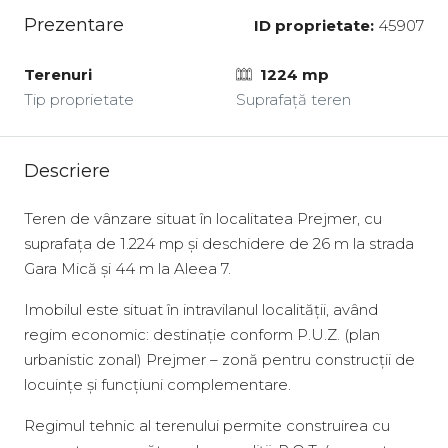
Prezentare
ID proprietate:
45907
Terenuri
1224 mp
Tip proprietate
Suprafață teren
Descriere
Teren de vânzare situat în localitatea Prejmer, cu
suprafața de 1.224 mp și deschidere de 26 m la strada
Gara Mică și 44 m la Aleea 7.
Imobilul este situat în intravilanul localității, având
regim economic: destinație conform P.U.Z. (plan
urbanistic zonal) Prejmer – zonă pentru construcții de
locuințe și funcțiuni complementare.
Regimul tehnic al terenului permite construirea cu