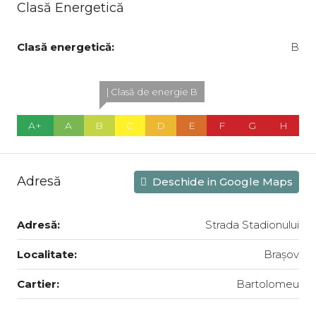
Clasă Energetică
Clasă energetică:
B
| Clasă de energie B
A+
A
B
C
D
E
F
G
H
Adresă
Deschide in Google Maps
Adresă:
Strada Stadionului
Localitate:
Brașov
Cartier:
Bartolomeu