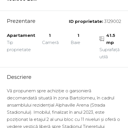
Prezentare
ID proprietate:
3129002
Apartament
1
1
41.5
Tip
Cameră
Baie
mp
proprietate
Suprafață
utilă
Descriere
Vă propunem spre achiziție o garsonieră
decomandată situată în zona Bartolomeu, în cadrul
ansamblului rezidențial Alphaville Arena (Strada
Stadionului). Imobilul, finalizat în anul 2023, este
poziționat la etajul 2 al unui bloc cu 11 niveluri și oferă o
vedere vestică liberă spre Stadionul Tineretului