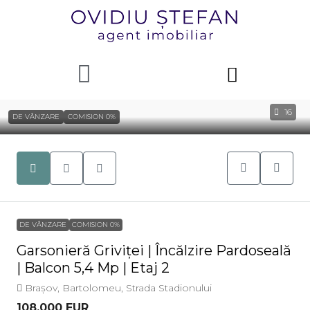
16
DE VÂNZARE
COMISION 0%
DE VÂNZARE
COMISION 0%
Garsonieră Griviței | Încălzire Pardoseală
| Balcon 5,4 Mp | Etaj 2
Brașov, Bartolomeu, Strada Stadionului
108.000 EUR