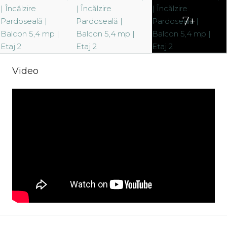
7+
Video