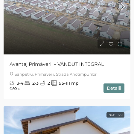
Avantaj Primăverii – VÂNDUT INTEGRAL
Sânpetru, Primăverii, Strada Anotimpurilor
3-4
2-3
2
95-111
mp
Detalii
CASE
ÎNCHIRIAT