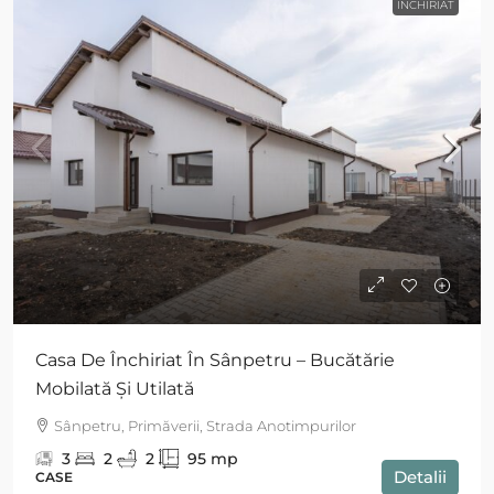
ÎNCHIRIAT
Casa De Închiriat În Sânpetru – Bucătărie
Mobilată Și Utilată
Sânpetru, Primăverii, Strada Anotimpurilor
3
2
2
95
mp
Detalii
CASE