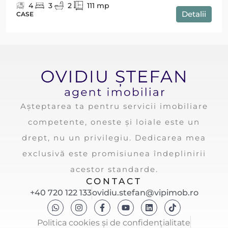
4
3
2
111
mp
Detalii
CASE
Așteptarea ta pentru servicii imobiliare
competente, oneste și loiale este un
drept, nu un privilegiu. Dedicarea mea
exclusivă este promisiunea îndeplinirii
acestor standarde.
CONTACT
+40 720 122 133
ovidiu.stefan@vipimob.ro
Politica cookies și de confidențialitate