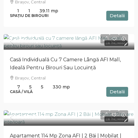
Brașov, Central
1
1
39.11
mp
Detalii
SPAȚIU DE BIROURI
1.900 EUR
/luna
DE ÎNCHIRIAT
Casă Individuală Cu 7 Camere Lângă AFI Mall,
Ideală Pentru Birouri Sau Locuință
Brașov, Central
7
5
5
330
mp
Detalii
CASĂ / VILĂ
750 EUR
/luna
DE ÎNCHIRIAT
Apartament 114 Mp Zona AFI | 2 Băi | Mobilat |